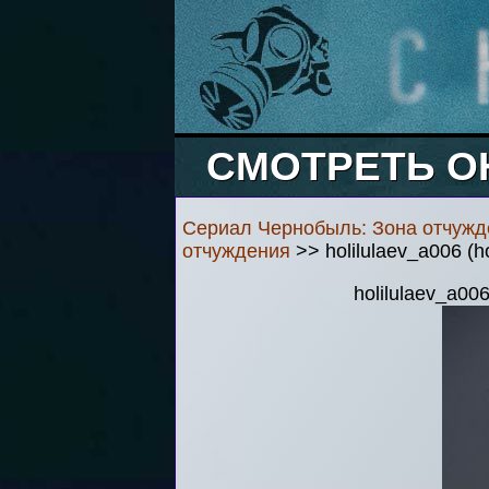
СМОТРЕТЬ О
Сериал Чернобыль: Зона отчужд
отчуждения
>> holilulaev_a006 (h
holilulaev_a00