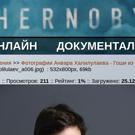
НЛАЙН
ДОКУМЕНТАЛ
ения
>>
Фотографии Анвара Халилулаева - Гоши из
olilulaev_a006.jpg) : 532x800px, 69kb
6 :: Просмотров:
211
:: Рейтинг:
1%
:: Загружено:
25.12