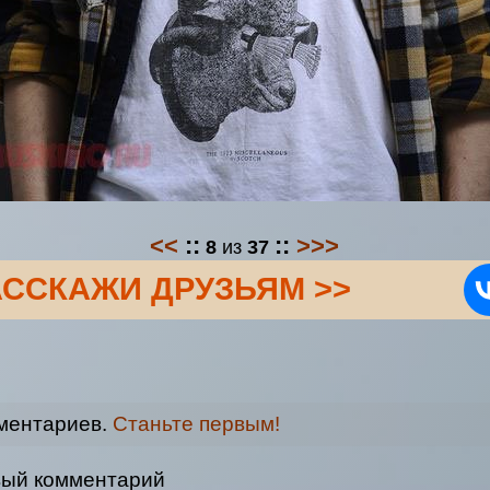
<<
::
::
>>>
8
из
37
АССКАЖИ ДРУЗЬЯМ >>
ментариев.
Станьте первым!
вый комментарий