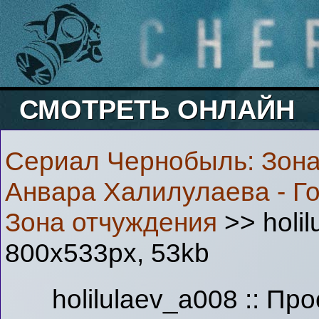
СМОТРЕТЬ ОНЛАЙН
Сериал Чернобыль: Зона
Анвара Халилулаева - Г
Зона отчуждения
>> holil
800x533px, 53kb
holilulaev_a008 :: Пр