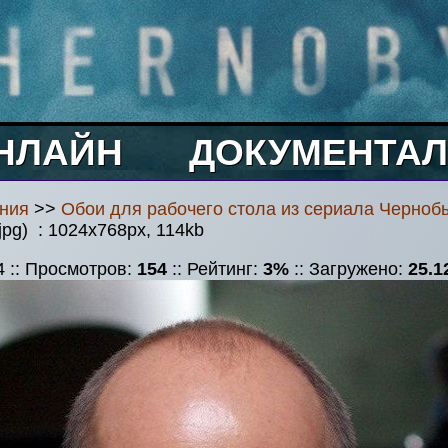
НЛАЙН
ДОКУМЕНТАЛ
ния
>>
Обои для рабочего стола из сериала Черноб
jpg) : 1024x768px, 114kb
4 :: Просмотров:
154
:: Рейтинг:
3%
:: Загружено:
25.1