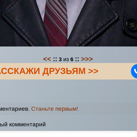
<<
::
::
>>>
3
из
6
АССКАЖИ ДРУЗЬЯМ >>
ментариев.
Станьте первым!
вый комментарий