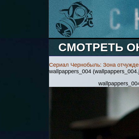
СМОТРЕТЬ О
Сериал Чернобыль: Зона отчужде
wallpappers_004 (wallpappers_004.
wallpappers_00