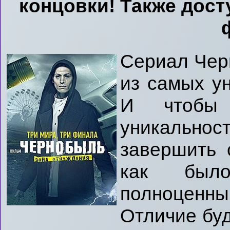
концовки! Также дос
Сериал Черн
из самых ун
И чтобы 
уникально
завершить 
как был
полноценн
Отличие буд