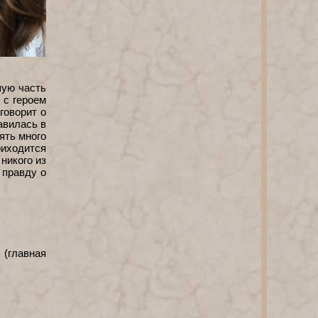
шую часть
 с героем
говорит о
авилась в
ять много
риходится
 никого из
 правду о
 (главная