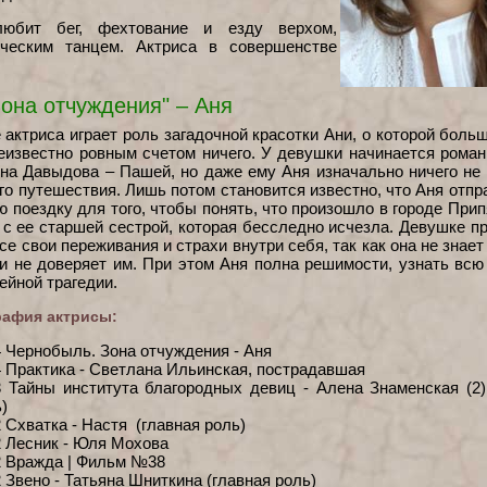
любит бег, фехтование и езду верхом,
ческим танцем. Актриса в совершенстве
она отчуждения" – Аня
 актриса играет роль загадочной красотки Ани, о которой боль
еизвестно ровным счетом ничего. У девушки начинается роман
на Давыдова – Пашей, но даже ему Аня изначально ничего не 
го путешествия. Лишь потом становится известно, что Аня отпр
ю поездку для того, чтобы понять, что произошло в городе Прип
 с ее старшей сестрой, которая бесследно исчезла. Девушке п
се свои переживания и страхи внутри себя, так как она не знает
и не доверяет им. При этом Аня полна решимости, узнать всю
ейной трагедии.
афия актрисы:
 Чернобыль. Зона отчуждения - Аня
 Практика - Светлана Ильинская, пострадавшая
3 Тайны института благородных девиц - Алена Знаменская (2)
)
 Схватка - Настя (главная роль)
 Лесник - Юля Мохова
2 Вражда | Фильм №38
 Звено - Татьяна Шниткина (главная роль)