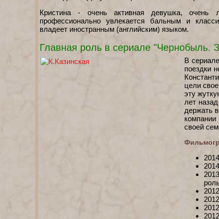
Кристина - очень активная девушка, очень 
профессионально увлекается бальным и класси
владеет иностранным (английским) языком.
Главная роль в сериале "Чернобыль. З
В сериале
поездки н
Константи
цели свое
эту жутку
лет назад
держать в
компании 
своей сем
Фильмогр
2014
2014
201
роль
2012
2012
201
2012