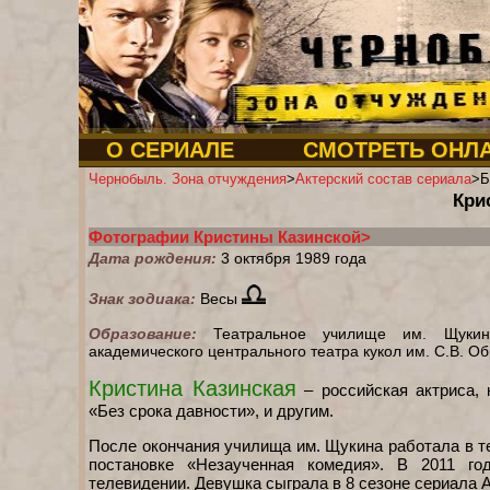
О СЕРИАЛЕ
СМОТРЕТЬ ОНЛ
Чернобыль. Зона отчуждения
>
Актерский состав сериала
>Б
Кри
Фотографии Кристины Казинской>
Дата рождения:
3 октября 1989 года
Знак зодиака:
Весы
Образование:
Театральное училище им. Щукина
академического центрального театра кукол им. С.В. О
Кристина Казинская
– российская актриса,
«Без срока давности», и другим.
После окончания училища им. Щукина работала в те
постановке «Незаученная комедия». В 2011 г
телевидении. Девушка сыграла в 8 сезоне сериала А