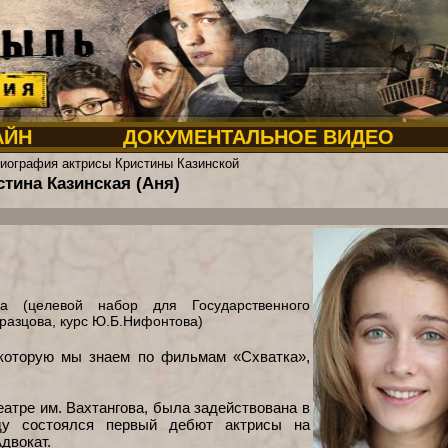
АЙН
ДОКУМЕНТАЛЬНОЕ ВИДЕО
иография актрисы Кристины Казинской
стина Казинская (Аня)
 (целевой набор для Государственного
бразцова, курс Ю.Б.Нифонтова)
 которую мы знаем по фильмам «Схватка»,
атре им. Вахтангова, была задействована в
оду состоялся первый дебют актрисы на
двокат.