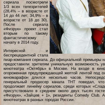
сериала посмотрели
1/3 всех телезрителей
(28,4% – в возрасте от
14 до 44 лет; 34,9% – в
возрасте от 18 до 30).
После сериала
«Физрук» проект стал
вторым по такому
фантастическому
началу в 2014 году.
Интересной и
беспрецедентной стала
пиар-компания сериала. До официальной премьеры на
предоставили зрителям уникальную возможность у
кинотеатра «Октябрь» в Москве. На входе в кино
огороженная предупреждающей желтой лентой под о
киномарафон длился несколько часов. Непосред
генеральный продюсер канала ТНТ поведал, что
продолжает линейку сериалов, среди которых «Слад
присутствовало в среднем около двух тысяч гост
«Физрук», «Зайцев + 1», резиденты Comedy Club. 
кинотеатрах в разных городах России.