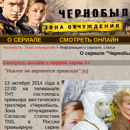
О СЕРИАЛЕ
СМОТРЕТЬ ОНЛАЙН
Чернобыль. Зона отчуждения
> Информация о сериале, статьи
О сериале "Чернобы
Смотреть онлайн с первой серии >>
"Никто не вернется прежним" (с)
13 октября 2014 года в
22:00 на телеканале
ТНТ состоялась
премьера мистического
триллера «Чернобыль.
Зона отчуждения».
Согласно статистике
TNS, в России
премьерную серию