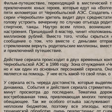
Фильм-путешествие, переходящий в мистический т
приключениях юных героев, которые едут на «Волге
пяти километрах от Чернобыльской АЭС. Создатель 
серии «Чернобыля» зритель видит двух среднестати
голову устроить вечеринку по случаю отъезда родит
спиртное, танцы. Наутро всем плохо, возникши
настроения. Пришедший it-мастер, чинит «поломанны
миллионов рублей. Вместо того, чтобы скрыться
сообщение о том, что вместе с деньгами отпра
стремлением вернуть родительские миллионы, вместе
и приключений путешествие.
Действие сериала происходит в двух временных конт
Чернобыльской АЭС в 1986 году. Зона отчуждения «Ч
но и как один из основных персонажей сериала. Она
является на помощь. У нее есть какой-то свой план, о
У сериала есть череда достоинств, которые выделяю
динамика. События и действия сериала стремительн
минут просмотра до последних. Тематика дорож
востребованная тема, привлекающая многих телезр
обещающее. Так же особого отзыва заслуживают 
неплохим бюджетом, поэтому все эпизоды, кот
технической обработке, очень реалистичны: от с