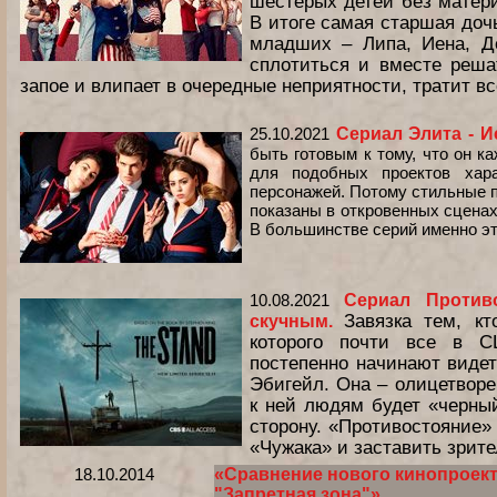
шестерых детей без матери
В итоге самая старшая доч
младших – Липа, Иена, Д
сплотиться и вместе реша
запое и влипает в очередные неприятности, тратит вс
25.10.2021
Сериал Элита - 
быть готовым к тому, что он к
для подобных проектов хар
персонажей. Потому стильные п
показаны в откровенных сценах
В большинстве серий именно э
10.08.2021
Сериал Против
Завязка тем, к
скучным.
которого почти все в 
постепенно начинают видет
Эбигейл. Она – олицетвор
к ней людям будет «черны
сторону. «Противостояние»
«Чужака» и заставить зрите
18.10.2014
«Сравнение нового кинопроект
"Запретная зона"»