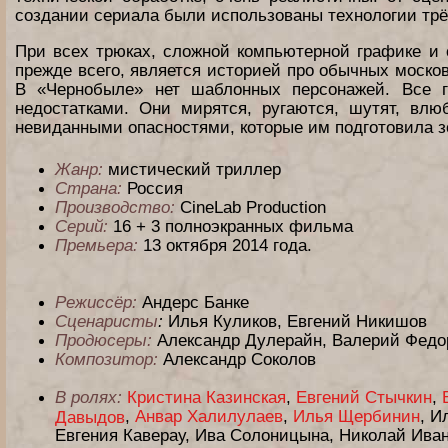
создании сериала были использованы технологии тр
При всех трюках, сложной компьютерной графике и
прежде всего, является историей про обычных моско
В «Чернобыле» нет шаблонных персонажей. Все 
недостатками. Они мирятся, ругаются, шутят, вл
невиданными опасностями, которые им подготовила з
Жанр:
мистический триллер
Страна:
Россия
Производство:
CineLab Production
Серий:
16 + 3 полноэкранных фильма
Премьера:
13 октября 2014 года.
Режиссёр:
Андерс Банке
Сценаристы
:
Илья Куликов, Евгений Никишов
Продюсеры:
Александр Дулерайн, Валерий Федо
Композитор:
Александр Соколов
В ролях:
Кристина Казинская
,
Евгений Стычкин
,
,
Анвар Халилулаев
,
Илья Щербинин
, И
Давыдов
Евгения Каверау, Ива Солоницына, Николай Иван