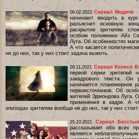
06.02.2022
Сериал Медичи -
начинают вводить в кур
разъяснит основную кон
раскрытие зрителям слож
особом положении Айз Се
Луга. Об особенностях маги
А что касается политическ
не до них, так у них стоит задача выжить.
26.11.2021
Сериал Колесо В
первой серии зрителей 
закадрового текста. Он
начинается планомерное р
первоисточников. Об особ
жителей Эдмондова Луга. О
применения в кадре. А чт
эпизодах зрителям вообще не до них, так у них стоит
25.10.2021
Сериал Бесстыж
рассказывает обо всех п
является неблагополучным