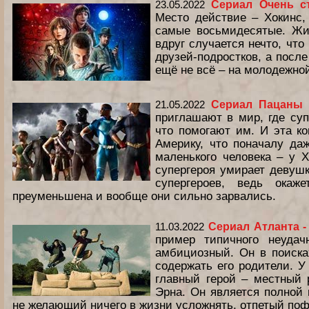
23.05.2022
Сериал Очень с
Место действие – Хокинс,
самые восьмидесятые. Жи
вдруг случается нечто, что
друзей-подростков, а после
ещё не всё – на молодежно
21.05.2022
Сериал Пацаны 
приглашают в мир, где су
что помогают им. И эта к
Америку, что поначалу да
маленького человека – у Х
супергероя умирает девушк
супергероев, ведь окаж
преуменьшена и вообще они сильно зарвались.
11.03.2022
Сериал Атланта 
пример типичного неудач
амбициозный. Он в поиска
содержать его родители. У
главный герой – местный р
Эрна. Он является полной
не желающий ничего в жизни усложнять, отпетый поф