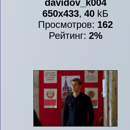
davidov_k004
650x433
,
40
kБ
Просмотров:
162
Рейтинг:
2%