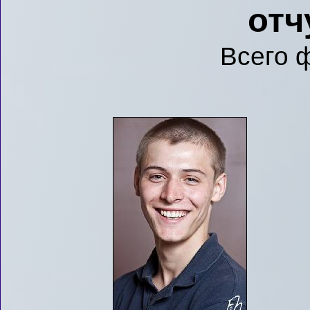
отч
Всего 