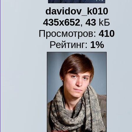
davidov_k010
435x652
,
43
kБ
Просмотров:
410
Рейтинг:
1%