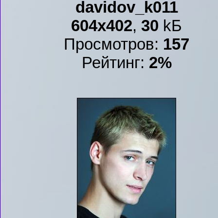
davidov_k011
604x402
,
30
kБ
Просмотров:
157
Рейтинг:
2%