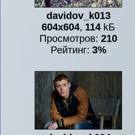
davidov_k013
604x604
,
114
kБ
Просмотров:
210
Рейтинг:
3%