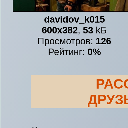
davidov_k015
600x382
,
53
kБ
Просмотров:
126
Рейтинг:
0%
РАС
ДРУЗ