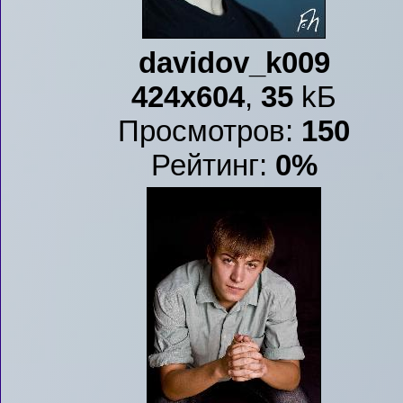
davidov_k009
424x604
,
35
kБ
Просмотров:
150
Рейтинг:
0%