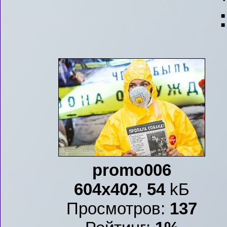
promo006
604x402
,
54
kБ
Просмотров:
137