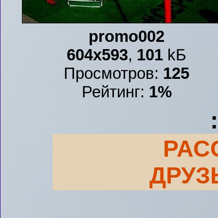
promo002
604x593
,
101
kБ
Просмотров:
125
Рейтинг:
1%
РАС
ДРУЗ