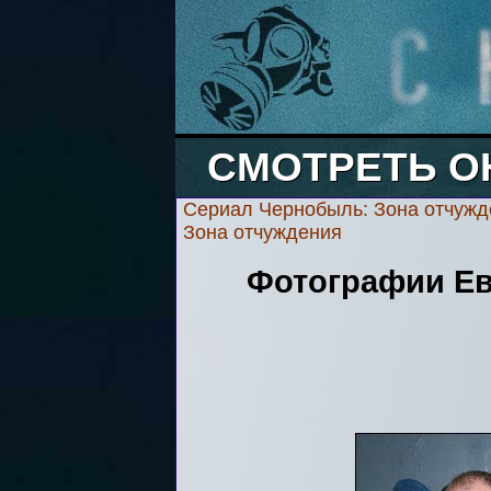
СМОТРЕТЬ О
Сериал Чернобыль: Зона отчужд
Зона отчуждения
Фотографии Евг