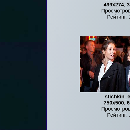
499x274
,
3
Просмотро
Рейтинг:
stichkin_
750x500
,
6
Просмотро
Рейтинг: