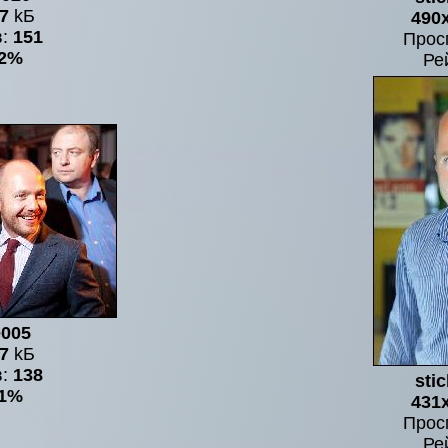
7
kБ
490
в:
151
Прос
2%
Ре
e005
7
kБ
в:
138
sti
1%
431
Прос
Ре