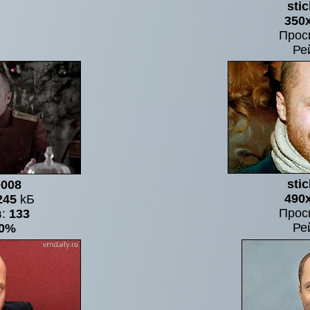
sti
350
Прос
Ре
sti
e008
490
245
kБ
Прос
в:
133
Ре
0%