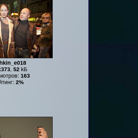
chkin_e018
x373
,
52
kБ
мотров:
163
йтинг:
2%