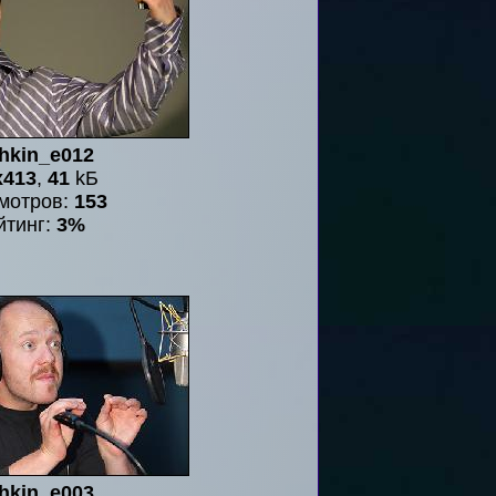
chkin_e012
x413
,
41
kБ
мотров:
153
йтинг:
3%
chkin_e003