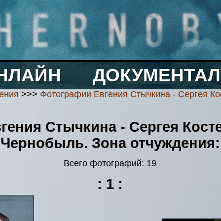
НЛАЙН
ДОКУМЕНТАЛ
ения
>>>
Фотографии Евгения Стычкина - Сергея Ко
ения Стычкина - Сергея Косте
Чернобыль. Зона отчуждения:
Всего фотографий: 19
:
1
: