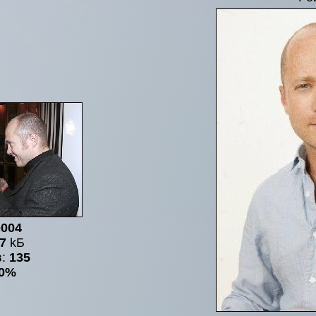
e004
7
kБ
в:
135
0%