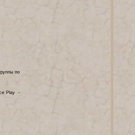
группы по
ce Play -