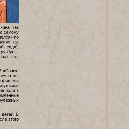
кина как
ко самому
шелся» по
аклях как
й сад»),
тру Луны.
Ча») стал
В «Соник-
нечно же,
ли фильмы
снулись»,
ие роли в
томлённые
арубежных
 детей. В
сле этого