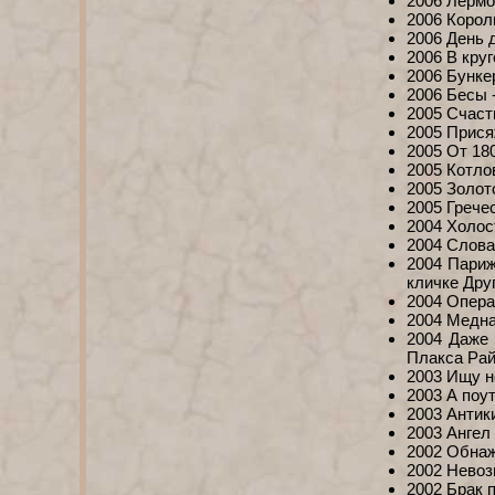
2006 Лермо
2006 Корол
2006 День 
2006 В кру
2006 Бунке
2006 Бесы 
2005 Счаст
2005 Прис
2005 От 180
2005 Котло
2005 Золот
2005 Грече
2004 Холос
2004 Слова
2004 Париж
кличке Дру
2004 Опера
2004 Медна
2004 Даже 
Плакса Ра
2003 Ищу н
2003 А поу
2003 Антик
2003 Ангел
2002 Обнаж
2002 Невоз
2002 Брак 