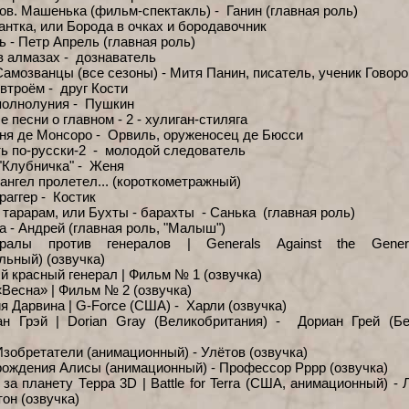
ов. Машенька (фильм-спектакль) - Ганин (главная роль)
антка, или Борода в очках и бородавочник
ь - Петр Апрель (главная роль)
в алмазах - дознаватель
Самозванцы (все сезоны) - Митя Панин, писатель, ученик Говор
 втроём - друг Кости
полнолуния - Пушкин
 песни о главном - 2 - хулиган-стиляга
ня де Монсоро - Орвиль, оруженосец де Бюсси
ь по-русски-2 - молодой следователь
"Клубничка" - Женя
 ангел пролетел... (короткометражный)
раггер - Костик
- тарарам, или Бухты - барахты - Санька (главная роль)
а - Андрей (главная роль, "Малыш")
ралы против генералов | Generals Against the Gener
льный) (озвучка)
й красный генерал | Фильм № 1 (озвучка)
«Весна» | Фильм № 2 (озвучка)
я Дарвина | G-Force (США) - Харли (озвучка)
ан Грэй | Dorian Gray (Великобритания) - Дориан Грей (Б
Изобретатели (анимационный) - Улётов (озвучка)
рождения Алисы (анимационный) - Профессор Рррр (озвучка)
 за планету Терра 3D | Battle for Terra (США, анимационный) - 
он (озвучка)