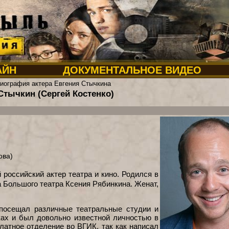
АЙН
ДОКУМЕНТАЛЬНОЕ ВИДЕО
иография актера Евгения Стычкина
Стычкин (Сергей Костенко)
ова)
 российский актер театра и кино. Родился в
а Большого театра Ксения Рябинкина. Женат,
 посещал различные театральные студии и
ках и был довольно известной личностью в
платное отделение во ВГИК, так как написал