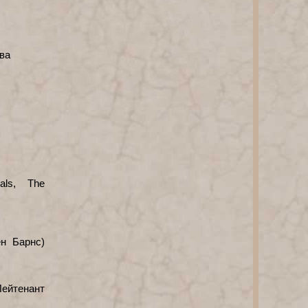
ова
als, The
ен Барнс)
Лейтенант