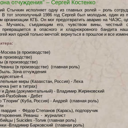
она отчуждения" – Сергей Костенко
ний Стычкин исполняет одну из главных ролей – роль сотру
. В тот злополучный 1986 год Сергей был молодым, один из
 организации КГБ. Он мог предотвратить аварию на ЧАЭС, о
ь. Мучаясь, съедающим его, чувством вины, честный с
и превращается в опасного и хладнокровного бандита наш
гей жил одной только мечтой: вернуться в прошлое и все измен
ктера:
-Москва (в производстве)
(в производстве)
ы (в производстве)
 Реванш (в производстве) (главная роль)
быль. Зона отчуждения
идесятые-4
лельные миры (Казахстан, Россия) - Леха
чка (нет в титрах)
 и Дума (документальный) - Владимир Жириновский
ей-Разбойник - Дебет
 "Глории" (Куба, Россия) - Андрей (главная роль)
ги
 гвардия - Фёдор Степанов (Карась), подпоручик
Откровения. Реванш - журналист
ийцы | Suicides -Толик (главная роль)
нки -Владимир Барковский (главная роль)