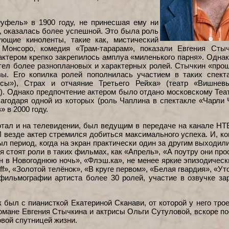
уфель» в 1900 году, не принесшая ему ни
м, оказалась более успешной. Это была роль
ющие киноленты, такие как, мистический
 Монсоро, комедия «Трам-тарарам», показали Евгения Стыч
 актером крепко закрепилось амплуа «миленького парня». Одна
отел более разноплановых и характерных ролей. Стычкин «про
ы. Его копилка ролей пополнилась участием в таких спект
сы»), Страх и отчаяние Третьего Рейха» (театр «Вишневы
). Однако предпочтение актером было отдано московскому Теа
лагодаря одной из которых (роль Чаплина в спектакле «Чарли 
 в 2000 году.
отал и на телевидении, был ведущим в передаче на канале НТ
 везде актер стремился добиться максимального успеха. И, ко
ыл период, когда на экран практически один за другим выходи
я стоят роли в таких фильмах, как «Апрель», «А поутру они про
н в Новогоднюю ночь», «Флэш.ка», не менее яркие эпизодическ
f», «Золотой телёнок», «В круге первом», «Белая гвардия», «У
фильмографии артиста более 30 ролей, участие в озвучке з
был с пианисткой Екатериной Сканави, от которой у него трое
омане Евгения Стычкина и актрисы Ольги Сутуловой, вскоре по
овой спутницей жизни.