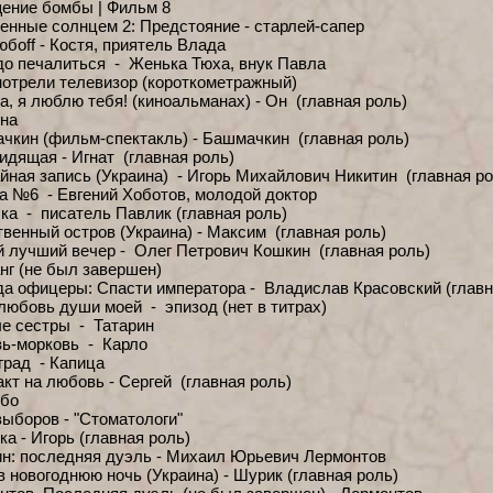
ение бомбы | Фильм 8
енные солнцем 2: Предстояние - старлей-сапер
юбоff - Костя, приятель Влада
до печалиться - Женька Тюха, внук Павла
отрели телевизор (короткометражный)
а, я люблю тебя! (киноальманах) - Он (главная роль)
она
чкин (фильм-спектакль) - Башмачкин (главная роль)
идящая - Игнат (главная роль)
йная запись (Украина) - Игорь Михайлович Никитин (главная ро
а №6 - Евгений Хоботов, молодой доктор
ка - писатель Павлик (главная роль)
твенный остров (Украина) - Максим (главная роль)
 лучший вечер - Олег Петрович Кошкин (главная роль)
нг (не был завершен)
да офицеры: Спасти императора - Владислав Красовский (главн
любовь души моей - эпизод (нет в титрах)
е сестры - Татарин
ь-морковь - Карло
град - Капица
акт на любовь - Сергей (главная роль)
-бо
выборов - "Стоматологи"
а - Игорь (главная роль)
н: последняя дуэль - Михаил Юрьевич Лермонтов
в новогоднюю ночь (Украина) - Шурик (главная роль)