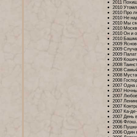
2011 Похищ
2010 Утомл
2010 Про л
2010 Не на
2010 Мы см
2010 Москв
2010 Он и 
2010 Башма
2009 Яснов
2009 Случа
2009 Палат
2009 Кошеч
2008 Таинс
2008 Самый
2008 Муста
2008 Госпо
2007 Одна 
2007 Ночны
2007 Любов
2007 Ленин
2007 Контр
2007 Ка-де
2007 День 
2006 Флэш.к
2006 Пушки
2006 Один 