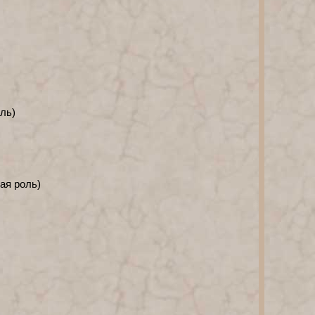
ль)
ая роль)