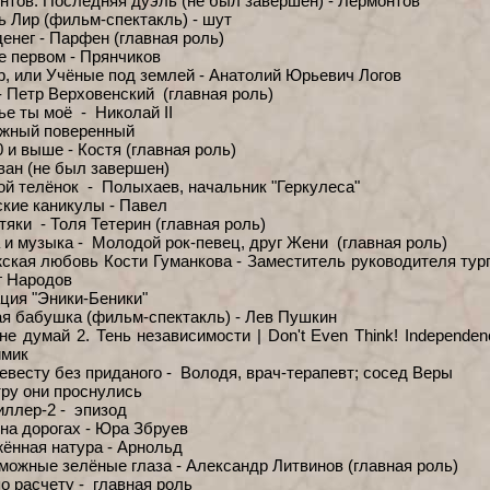
нтов. Последняя дуэль (не был завершен) - Лермонтов
ь Лир (фильм-спектакль) - шут
денег - Парфен (главная роль)
ге первом - Прянчиков
р, или Учёные под землей - Анатолий Юрьевич Логов
- Петр Верховенский (главная роль)
ье ты моё - Николай II
яжный поверенный
 и выше - Костя (главная роль)
ван (не был завершен)
ой телёнок - Полыхаев, начальник "Геркулеса"
ские каникулы - Павел
тяки - Толя Тетерин (главная роль)
 и музыка - Молодой рок-певец, друг Жени (главная роль)
ская любовь Кости Гуманкова - Заместитель руководителя тур
г Народов
ция "Эники-Беники"
я бабушка (фильм-спектакль) - Лев Пушкин
не думай 2. Тень независимости | Don't Even Think! Independen
ймик
евесту без приданого - Володя, врач-терапевт; сосед Веры
тру они проснулись
иллер-2 - эпизод
 на дорогах - Юра Збруев
ённая натура - Арнольд
можные зелёные глаза - Александр Литвинов (главная роль)
по расчету - главная роль