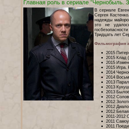
Главная роль в сериале "Чернобыль. З
В сериале Евге
Сергея Костенко
надежды майором
это не удалос
госбезопасност
Тридцать лет Сер
Фильмография а
2015 Питер
2015 Клад 
2015 Измен
2015 Игра.
2014 Черно
2014 Восьм
2013 Парал
2013 Кукуше
2013 Былое
2012 Солов
2012 Золото
2012 Диало
2012 Белая
2011-2012 
2011 Самоуб
2011 Поеди