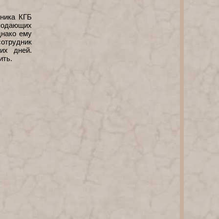
дника КГБ
 подающих
днако ему
отрудник
их дней.
ить.