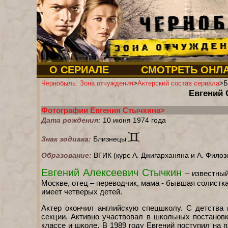
О СЕРИАЛЕ
СМОТРЕТЬ ОНЛ
Чернобыль. Зона отчуждения
>
Актерский состав сериала
>Б
Евгений 
Фотографии Евгения Стычкина>
Дата рождения:
10 июня 1974 года
Знак зодиака:
Близнецы
Образование:
ВГИК (курс А. Джигарханяна и А. Филоз
Евгений Алексеевич Стычкин
– известный
Москве, отец – переводчик, мама - бывшая солистк
имеет четверых детей.
Актер окончил английскую спецшколу. С детства
секции. Активно участвовал в школьных постанов
классе и школе. В 1989 году Евгений поступил на 