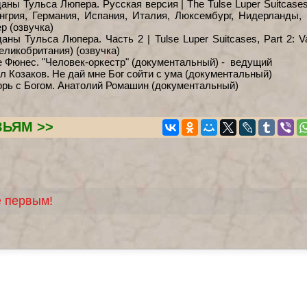
аны Тульса Люпера. Русская версия | The Tulse Luper Suitcases
енгрия, Германия, Испания, Италия, Люксембург, Нидерланды, 
р (озвучка)
аны Тульса Люпера. Часть 2 | Tulse Luper Suitcases, Part 2: Va
Великобритания) (озвучка)
е Фюнес. "Человек-оркестр" (документальный) - ведущий
л Козаков. Не дай мне Бог сойти с ума (документальный)
орь с Богом. Анатолий Ромашин (документальный)
ЗЬЯМ >>
е первым!