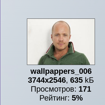
wallpappers_006
3744x2546
,
635
kБ
Просмотров:
171
Рейтинг:
5%